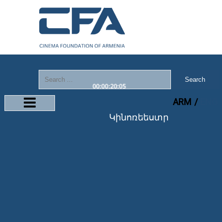
Search
ARM
ENG
Կինոռեեստր