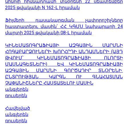
կինոյի հիմնադրամի տնօրենի 22 սեպտեմբեր
2025 թվականի N 162-Լ հրաման
Ֆիլմերի դասակարգման չափորոշիչները
հաստատելու մասին` ՀՀ ԿԳՄՍ նախարարի 24
մարտի 2025 թվականի 08-Լ հրաման
ԿԻՆԵՄԱՏՈԳՐԱՖԻԱՅԻ ԱԶԳԱՅԻՆ ՄԱՐՄՆԻ
ՀՈԳԱԲԱՐՁՈՒՆԵՐԻ ԽՈՐՀՐԴԻ ԱՆԴԱՄՆԵՐԻ (ԱՅԴ
ԹՎՈՒՄ՝ ԿԻՆԵՄԱՏՈԳՐԱՖԻԱՅԻ ՈԼՈՐՏԻ
ՄԱՍՆԱԳԵՏՆԵՐԻ) ԵՎ ԿԻՆԵՄԱՏՈԳՐԱՖԻԱՅԻ
ԱԶԳԱՅԻՆ ՄԱՐՄՆԻ ԳՈՐԾԱԴԻՐ ՏՆՕՐԵՆԻ
ԸՆՏՐՈՒԹՅԱՆ ԿԱՐԳՆ ՈՒ ԳՆԱՀԱՏՄԱՆ
ՉԱՓԱՆԻՇՆԵՐԸ ՀԱՍՏԱՏԵԼՈՒ ՄԱՍԻՆ
անգլերեն
ռուսերեն
Հավելված
անգլերեն
ռուսերեն