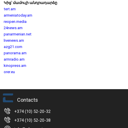
Կից՝ մամուլի անդրադարձը
tert.am
armeniatoday.am
reopen.media
24news.am
panarmenian.net
livenews.am
azg21.com
panorama.am
armradio.am
kinopress.am
orer.eu
Contacts
+374 (10) 52-20-32
+374 (10) 52-20-38