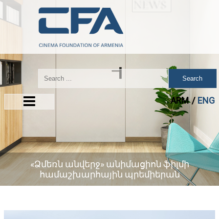
Search
ARM
ENG
«Ձմեռն անվերջ» անիմացիոն ֆիլմի
համաշխարհային պրեմիերան