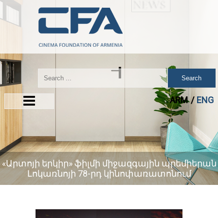
Search
ARM
ENG
«Արտոյի երկիր» ֆիլմի միջազգային պրեմիերան
Լոկառնոյի 78-րդ կինոփառատոնում