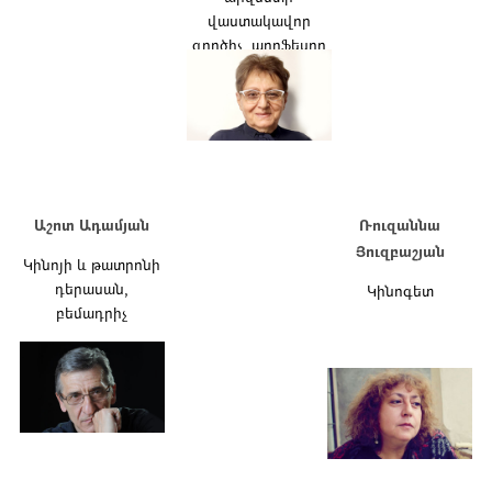
վաստակավոր
գործիչ, պրոֆեսոր
Աշոտ Ադամյան
Ռուզաննա
Յուզբաշյան
Կինոյի և թատրոնի
դերասան,
Կինոգետ
բեմադրիչ