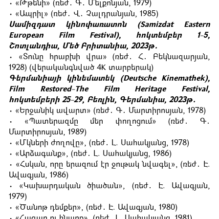
• «Թթենի» (ռեժ․ Գ․ Մելքոնյան, 1979)
• «Ապրիլ» (ռեժ․ Վ․ Չալդրանյան, 1985)
Սամիզդատ կինոփառատոն (Samizdat Eastern
European Film Festival), հոկտեմբեր 1-5,
Շոտլանդիա, Մեծ Բրիտանիա, 2023թ․
• «Տունը հրաբխի վրա» (ռեժ․ Հ․ Բեկնազարյան,
1928) (վերականգնված 4K տարբերակ)
Գերմանիայի կինեմատեկ (Deutsche Kinemathek),
Film Restored-The Film Heritage Festival,
հոկտեմբերի 25-29, Բեռլին, Գերմանիա, 2023թ․
• «Երջանիկ ավարտ» (ռեժ․ Գ․ Մարտիրոսյան, 1978)
• «Պատերազմը մեր փողոցում» (ռեժ․ Գ․
Մարտիրոսյան, 1989)
• «Մկների ժողովը», (ռեժ․ Լ. Սահակյանց, 1978)
• «Արձագանք», (ռեժ․ Լ. Սահակյանց, 1986)
• «Հսկան, որը երազում էր ջութակ նվագել», (ռեժ․ Է.
Ավագյան, 1986)
• «Կախարդական ծիածան», (ռեժ․ Է. Ավագյան,
1979)
• «Ծանոթ դեմքեր», (ռեժ․ Է. Ավագյան, 1980)
• «Հազար ու հնարք», (ռեժ․ Լ. Սահակյանց, 1981)