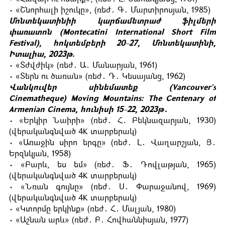
• «Շնորհալի իշուկը», (ռեժ․ Գ․ Մարտիրոսյան, 1985)
Մոնտեկատինիի կարճամետրաժ ֆիլմերի
փառատոն (Montecatini International Short Film
Festival), հոկտեմբերի 20-27, Մոնտեկատինի,
Իտալիա, 2023թ.
• «Տժվժիկ» (ռեժ․ Ա․ Մանարյան, 1961)
• «Տերն ու ծառան» (ռեժ․ Դ․ Կեսայանց, 1962)
Վանկուվեր սինեմատեք (Vancouver's
Cinematheque) Moving Mountains: The Centenary of
Armenian Cinema, հունիսի 15-22, 2023թ․
• «Երկիր Նաիրի» (ռեժ․ Հ․ Բեկնազարյան, 1930)
(վերականգնված 4K տարբերակ)
• «Առաջին սիրո երգը» (ռեժ․ Լ․ Վաղարշյան, Յ․
Երզնկյան, 1958)
• «Բարև, ես եմ» (ռեժ․ Ֆ․ Դովլաթյան, 1965)
(վերականգնված 4K տարբերակ)
• «Նռան գույնը» (ռեժ․ Ս․ Փարաջանով, 1969)
(վերականգնված 4K տարբերակ)
• «Կտորմը երկինք» (ռեժ․ Հ․ Մալյան, 1980)
• «Աշնան արև» (ռեժ․ Բ․ Հովհաննիսյան, 1977)