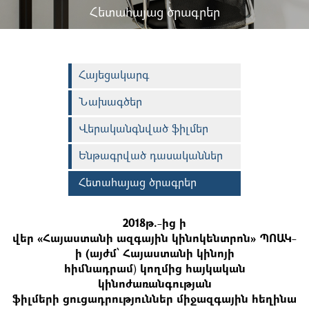
Հետահայաց ծրագրեր
Հայեցակարգ
Նախագծեր
Վերականգնված ֆիլմեր
Ենթագրված դասականներ
Հետահայաց ծրագրեր
2018թ.-ից ի
վեր
«Հայաստանի
ազգային
կինոկենտրոն»
ՊՈԱԿ
-
ի
(այժմ՝ Հայաստանի կինոյի
հիմնադրամ
)
կողմից
հայկական
կինոժառանգության
ֆիլմերի
ցուցադրություններ
միջազգային
հեղինա