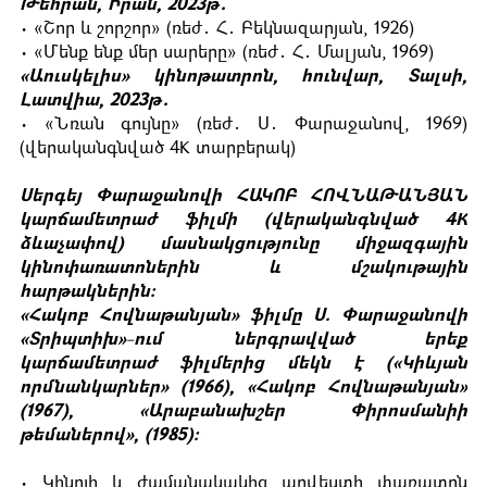
Թեհրան, Իրան, 2023թ․
• «Շոր և շորշոր» (ռեժ․ Հ․ Բեկնազարյան, 1926)
• «Մենք ենք մեր սարերը» (ռեժ․ Հ․ Մալյան, 1969)
«Աուսկելիս» կինոթատրոն, հունվար, Տալսի,
Լատվիա, 2023թ․
• «Նռան գույնը» (ռեժ․ Ս․ Փարաջանով, 1969)
(վերականգնված 4K տարբերակ)
Սերգեյ Փարաջանովի ՀԱԿՈԲ ՀՈՎՆԱԹԱՆՅԱՆ
կարճամետրաժ ֆիլմի (վերականգնված 4К
ձևաչափով) մասնակցությունը միջազգային
կինոփառատոներին և մշակութային
հարթակներին:
«Հակոբ Հովնաթանյան» ֆիլմը Ս. Փարաջանովի
«Տրիպտիխ»-ում ներգրավված երեք
կարճամետրաժ ֆիլմերից մեկն է («Կիևյան
որմնանկարներ» (1966), «Հակոբ Հովնաթանյան»
(1967), «Արաբանախշեր Փիրոսմանիի
թեմաներով», (1985):
• Կինոյի և ժամանակակից արվեստի փառատոն