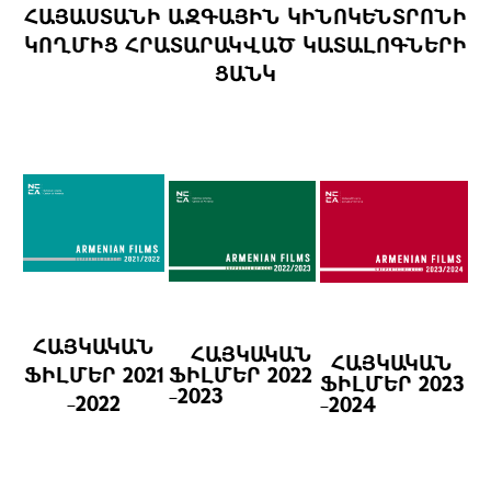
ՀԱՅԱՍՏԱՆԻ ԱԶԳԱՅԻՆ ԿԻՆՈԿԵՆՏՐՈՆԻ
ԿՈՂՄԻՑ ՀՐԱՏԱՐԱԿՎԱԾ ԿԱՏԱԼՈԳՆԵՐԻ
ՑԱՆԿ
ՀԱՅԿԱԿԱՆ
ՀԱՅԿԱԿԱՆ
ՀԱՅԿԱԿԱՆ
ՖԻԼՄԵՐ
2021
ՖԻԼՄԵՐ
2022
ՖԻԼՄԵՐ
2023
-2023
-2022
-2024