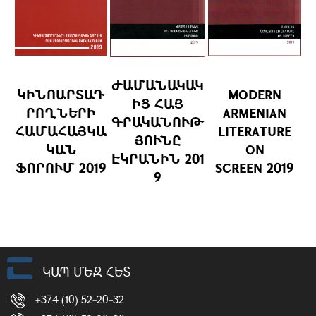
ԺԱՄԱՆԱԿԱԿ
ԿԻՆՈԱՐՏԱԴ
MODERN
ԻՑ ՀԱՅ
ՐՈՂՆԵՐԻ
ARMENIAN
ԳՐԱԿԱՆՈՒԹ
ՀԱՄԱՀԱՅԿԱ
LITERATURE
ՅՈՒՆԸ
ԿԱՆ
ON
ԷԿՐԱՆԻՆ
201
ՖՈՐՈՒՄ
2019
SCREEN
2019
9
ԿԱՊ ՄԵԶ ՀԵՏ
+374 (10) 52-20-32