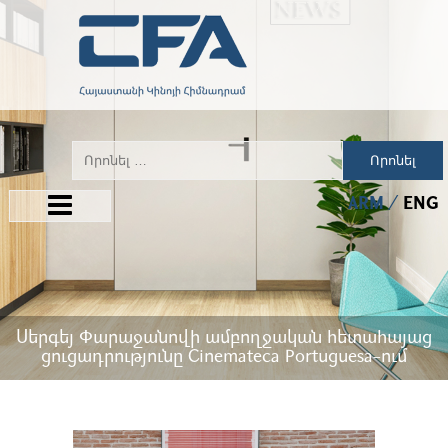
Որոնել
ARM
ENG
Սերգեյ Փարաջանովի ամբողջական հետահայաց
ցուցադրությունը Cinemateca Portuguesa-ում