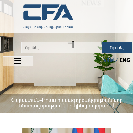
Որոնել
ARM
ENG
Հայաստան-Իրան համագործակցության նոր
հնարավորություններ կինոյի ոլորտում