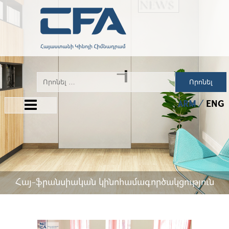
Որոնել
ARM
ENG
Հայ-ֆրանսիական կինոհամագործակցություն