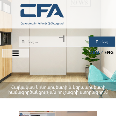
Որոնել
ARM
ENG
Հայկական կինոարվեստի և կերպարվեստի
համագործակցության հուշագրի ստորագրում