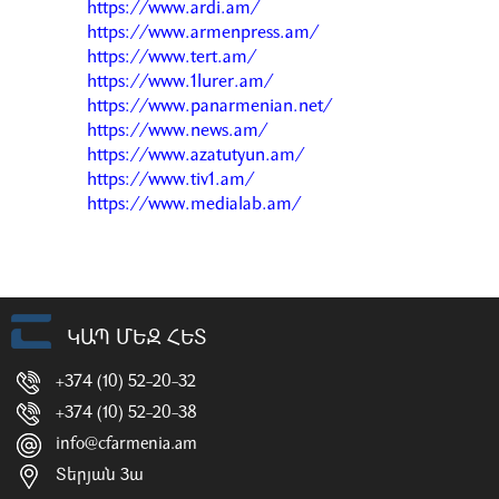
https://www.ardi.am/
https://www.armenpress.am/
https://www.tert.am/
https://www.1lurer.am/
https://www.panarmenian.net/
https://www.news.am/
https://www.azatutyun.am/
https://www.tiv1.am/
https://www.medialab.am/
ԿԱՊ ՄԵԶ ՀԵՏ
+374 (10) 52-20-32
+374 (10) 52-20-38
info@cfarmenia.am
Տերյան 3ա