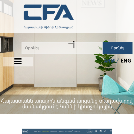
Որոնել
ARM
ENG
Հայաստանն առաջին անգամ առցանց տաղավարով
մասնակցում է Կաննի կինոշուկային