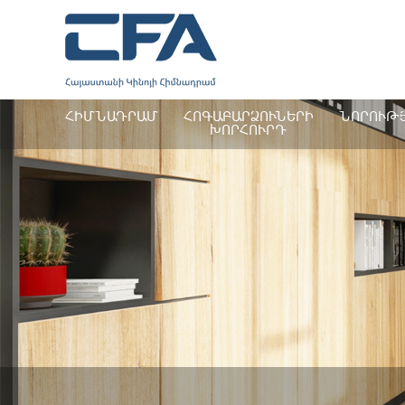
ՀԻՄՆԱԴՐԱՄ
ՀՈԳԱԲԱՐՁՈՒՆԵՐԻ
ՆՈՐՈՒԹ
ԽՈՐՀՈՒՐԴ