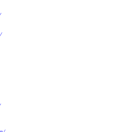
/
/
/