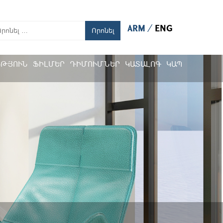
ARM
ENG
Որոնել
ՒԹՅՈՒՆ
ՖԻԼՄԵՐ
ԴԻՄՈՒՄՆԵՐ
ԿԱՏԱԼՈԳ
ԿԱՊ