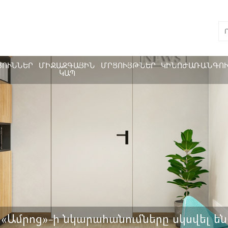
ՅՈՒՆՆԵՐ
ՄԻՋԱԶԳԱՅԻՆ
ՄՐՑՈՒՅԹՆԵՐ
ԿԻՆՈԺԱՌԱՆԳՈ
ԿԱՊ
«Ամրոց»-ի նկարահանումները սկսվել են