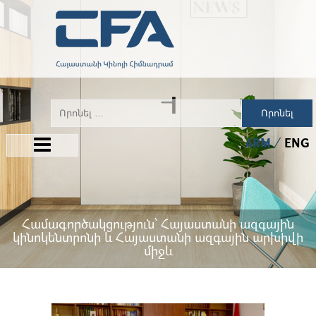
Որոնել
ARM
ENG
Համագործակցություն՝ Հայաստանի ազգային
կինոկենտրոնի և Հայաստանի ազգային արխիվի
միջև