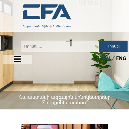
Որոնել
ARM
ENG
Հայաստանի ազգային կինոկենտրոնը
Թուրքմենստանում