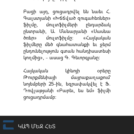
Բացի այդ, ցուցադրվել են նաեւ Հ.
Գալստյանի «Խճճված զուգահեռներ»
ֆիլմը, մուլտֆիլմերի ընդարձակ
ընտրանի, Ա. Մանարյանի «Սասնա
ծռեր» մուլտֆիլմը: «Հայկական
ֆիլմերը մեծ գնահատանքի եւ ջերմ
ընդունելություն գտան հանդիսատեսի
կողմից», - ասաց Գ. Գեւորգյանը:
Հայկական կինոյի օրերը
Թուրքմենիայի մայրաքաղաքում`
նոյեմբերի 25-ին, եզրափակվել է Ֆ.
Դովլաթյանի «Բարեւ, ես եմ» ֆիլմի
ցուցադրմամբ:
ԿԱՊ ՄԵԶ ՀԵՏ