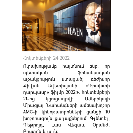
Հոկտեմբերի 24 2022
Ուրախությամբ հայտնում ենք, որ
պետական ֆինանսական
աջակցություն ստացած, ռեժիսոր
Ջիվան Ավետիսյանի «Դրախտի
դարպասը» ֆիլմը 2022թ. հոկտեմբերի
21-ից կցուցադրվի Ամերիկայի
Միացյալ Նահանգների ամենախոշոր
АМC-ի կինոթատրոնների ցանցի 10
խոշորագույն քաղաքներում՝ Գլենդել,
Դեթրոյդ, Լաս Վեգաս, Օրանժ,
Բոստոն և այլն։