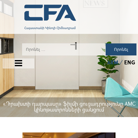
Որոնել
ARM
ENG
«Դրախտի դարպասը» ֆիլմի ցուցադրությունը AMC
կինոթատրոնների ցանցում