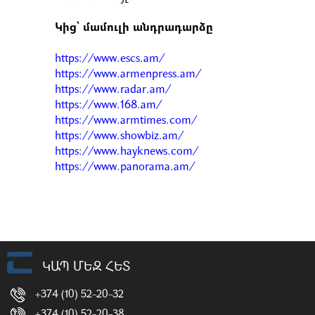
Կից՝ մամուլի անդրադարձը
https://www.escs.am/
https://www.armenpress.am/
https://www.radar.am/
https://www.168.am/
https://www.armtimes.com/
https://www.showbiz.am/
https://www.hayknews.com/
https://www.panorama.am/
ԿԱՊ ՄԵԶ ՀԵՏ
+374 (10) 52-20-32
+374 (10) 52-20-38