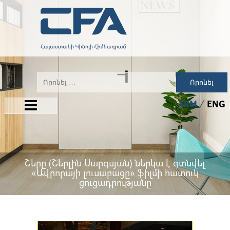
Որոնել
ARM
ENG
Շերը (Շերլին Սարգսյան) ներկա է գտնվել
«Ավրորայի լուսաբացը» ֆիլմի հատուկ
ցուցադրությանը