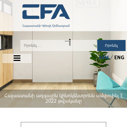
Որոնել
ARM
ENG
Հայաստանի ազգային կինոկենտրոնն ամփոփել է
2022 թվականը