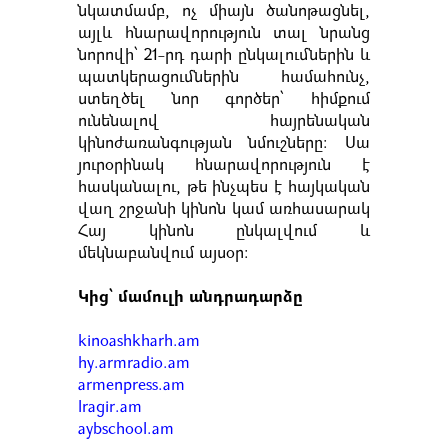
նկատմամբ, ոչ միայն ծանոթացնել,
այլև հնարավորություն տալ նրանց
նորովի՝ 21-րդ դարի ընկալումներին և
պատկերացումներին համահունչ,
ստեղծել նոր գործեր՝ հիմքում
ունենալով հայրենական
կինոժառանգության նմուշները։ Սա
յուրօրինակ հնարավորություն է
հասկանալու, թե ինչպես է հայկական
վաղ շրջանի կինոն կամ առհասարակ
Հայ կինոն ընկալվում և
մեկնաբանվում այսօր։
Կից՝ մամուլի անդրադարձը
kinoashkharh.am
hy.armradio.am
armenpress.am
lragir.am
aybschool.am