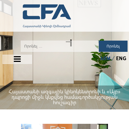
Որոնել
ARM
ENG
Հայաստանի ազգային կինոկենտրոնի և «Այբ»
դպրոցի միջև կնքվեց համագործակցության
հուշագիր