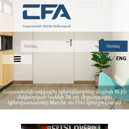
Որոնել
ARM
ENG
Հայաստանի ազգային կինոկենտրոնը մայիսի 16֊ին
մեկնարկած Կաննի 76-րդ միջազգային
կինոփառատոնի Marche du Film կինոշուկայում