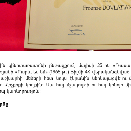
յին կինոփառատոնի ընթացքում, մայիսի 25-ին «Դասա
թյանի «Բարև, ես եմ» (1965 թ․) ֆիլմի 4K վերականգնվա
շխարհի մեծերի հետ նույն էկրանին ներկայացվելու մ
եդ Հիչքոքի կողքին: Սա հայ մշակույթի ու հայ կինոյի մ
պ կարևորություն:
րձը