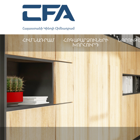
ՀԻՄՆԱԴՐԱՄ
ՀՈԳԱԲԱՐՁՈՒՆԵՐԻ
ՆՈՐՈՒԹ
ԽՈՐՀՈՒՐԴ