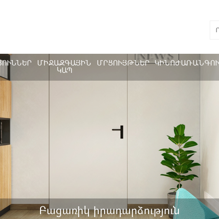
ՅՈՒՆՆԵՐ
ՄԻՋԱԶԳԱՅԻՆ
ՄՐՑՈՒՅԹՆԵՐ
ԿԻՆՈԺԱՌԱՆԳՈ
ԿԱՊ
Բացառիկ իրադարձություն