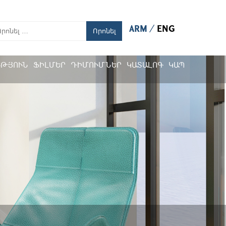
ARM
ENG
Որոնել
ՒԹՅՈՒՆ
ՖԻԼՄԵՐ
ԴԻՄՈՒՄՆԵՐ
ԿԱՏԱԼՈԳ
ԿԱՊ