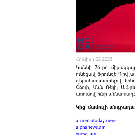
Հունիսի 02 2023
Կաննի 76-րդ միջազգա
ունեցավ Ֆրունզե Դովլա
վերահաստատելով կինոա
Օձուի, Ման Ռեյի, Ալֆր
առումով ունի աննախադե
Կից՝ մամուլի անդրադա
armeniatoday.news
alphanews.am
vnews.am