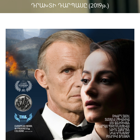
ԴՐԱԽՏԻ ԴԱՐՊԱՍԸ (2019թ.)