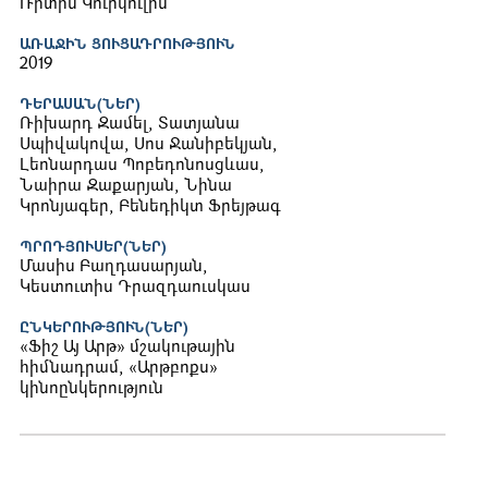
Ռիտիս Կուրկուլիս
ԱՌԱՋԻՆ ՑՈՒՑԱԴՐՈՒԹՅՈՒՆ
2019
ԴԵՐԱՍԱՆ(ՆԵՐ)
Ռիխարդ Զամել, Տատյանա
Սպիվակովա, Սոս Ջանիբեկյան,
Լեոնարդաս Պոբեդոնոսցևաս,
Նաիրա Զաքարյան, Նինա
Կրոնյագեր, Բենեդիկտ Ֆրեյթագ
ՊՐՈԴՅՈՒՍԵՐ(ՆԵՐ)
Մասիս Բաղդասարյան,
Կեստուտիս Դրազդաուսկաս
ԸՆԿԵՐՈՒԹՅՈՒՆ(ՆԵՐ)
«Ֆիշ Այ Արթ» մշակութային
հիմնադրամ, «Արթբոքս»
կինոընկերություն