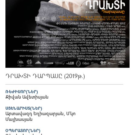
ԴՐԱԽՏԻ ԴԱՐՊԱՍԸ (2019թ.)
ՌԵԺԻՍՈՐ(ՆԵՐ)
Ջիվան Ավետիսյան
ՍՑԵՆԱՐԻՍՏ(ՆԵՐ)
Արտավազդ Եղիազարյան, Մկո
Մալխասյան
ՕՊԵՐԱՏՈՐ(ՆԵՐ)