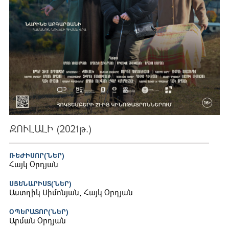
ԶՈՒԼԱԼԻ (2021թ.)
ՌԵԺԻՍՈՐ(ՆԵՐ)
Հայկ Օրդյան
ՍՑԵՆԱՐԻՍՏ(ՆԵՐ)
Աստղիկ Սիմոնյան, Հայկ Օրդյան
ՕՊԵՐԱՏՈՐ(ՆԵՐ)
Արման Օրդյան