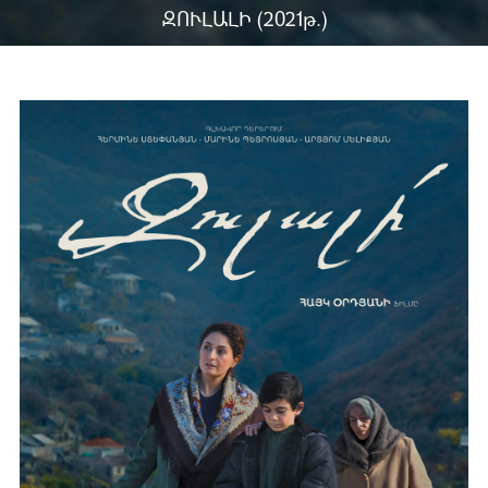
ԶՈՒԼԱԼԻ (2021թ.)