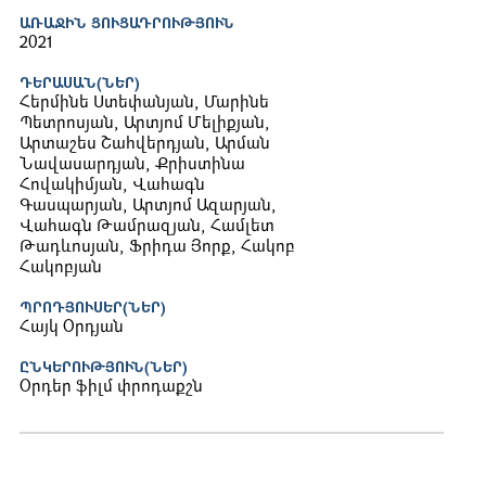
ԱՌԱՋԻՆ ՑՈՒՑԱԴՐՈՒԹՅՈՒՆ
2021
ԴԵՐԱՍԱՆ(ՆԵՐ)
Հերմինե Ստեփանյան, Մարինե
Պետրոսյան, Արտյոմ Մելիքյան,
Արտաշես Շահվերդյան, Արման
Նավասարդյան, Քրիստինա
Հովակիմյան, Վահագն
Գասպարյան, Արտյոմ Ազարյան,
Վահագն Թամրազյան, Համլետ
Թադևոսյան, Ֆրիդա Յորք, Հակոբ
Հակոբյան
ՊՐՈԴՅՈՒՍԵՐ(ՆԵՐ)
Հայկ Օրդյան
ԸՆԿԵՐՈՒԹՅՈՒՆ(ՆԵՐ)
Օրդեր ֆիլմ փրոդաքշն