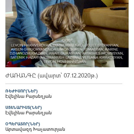
ԺԱՌԱՆԳԸ (ավարտ՝ 07.12.2020թ.)
ՌԵԺԻՍՈՐ(ՆԵՐ)
Էվելինա Բարսեղյան
ՍՑԵՆԱՐԻՍՏ(ՆԵՐ)
Էվելինա Բարսեղյան
ՕՊԵՐԱՏՈՐ(ՆԵՐ)
Արտավազդ Խաչատուրյան