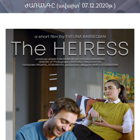
ԺԱՌԱՆԳԸ (ավարտ՝ 07.12.2020թ.)