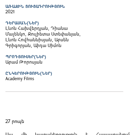
ԱՌԱՋԻՆ ՑՈՒՑԱԴՐՈՒԹՅՈՒՆ
2021
ԴԵՐԱՍԱՆ(ՆԵՐ)
Լևոն Հախվերդյան, Դիանա
Մալենկո, Ջուլիետա Ստեփանյան,
Լևոն Հովհաննիսյան, Արսեն
Գրիգորյան, Աիդա Սիմոն
ՊՐՈԴՅՈՒՍԵՐ(ՆԵՐ)
Արամ Թորոսյան
ԸՆԿԵՐՈՒԹՅՈՒՆ(ՆԵՐ)
Academy Films
27 րոպե