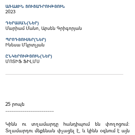
ԱՌԱՋԻՆ ՑՈՒՑԱԴՐՈՒԹՅՈՒՆ
2023
ԴԵՐԱՍԱՆ(ՆԵՐ)
Մարիամ Մանո, Արսեն Գրիգորյան
ՊՐՈԴՅՈՒՍԵՐ(ՆԵՐ)
Ինեսա Մկրտչյան
ԸՆԿԵՐՈՒԹՅՈՒՆ(ՆԵՐ)
ՄՈՏԻՖ ՖԻԼՄՍ
25 րոպե
-----------------------
Կինն ու տղամարդը հանդիպում են փողոցում:
Տղամարդու մեքենան փչացել է, և կինն օգնում է այն