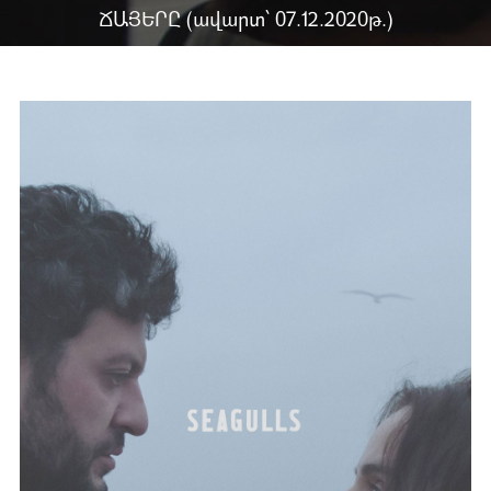
ՃԱՅԵՐԸ (ավարտ՝ 07.12.2020թ.)