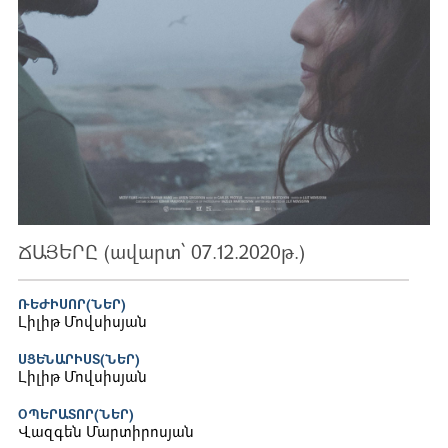
ՃԱՅԵՐԸ (ավարտ՝ 07.12.2020թ.)
ՌԵԺԻՍՈՐ(ՆԵՐ)
Լիլիթ Մովսիսյան
ՍՑԵՆԱՐԻՍՏ(ՆԵՐ)
Լիլիթ Մովսիսյան
ՕՊԵՐԱՏՈՐ(ՆԵՐ)
Վազգեն Մարտիրոսյան