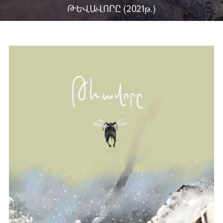
ԹԵՎԱՎՈՐԸ (2021թ.)