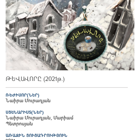
ԹԵՎԱՎՈՐԸ (2021թ.)
ՌԵԺԻՍՈՐ(ՆԵՐ)
Նաիրա Մուրադյան
ՍՑԵՆԱՐԻՍՏ(ՆԵՐ)
Նաիրա Մուրադյան, Մարիամ
Պետրոսյան
ԱՌԱՋԻՆ ՑՈՒՑԱԴՐՈՒԹՅՈՒՆ