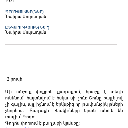
2021
ՊՐՈԴՅՈՒՍԵՐ(ՆԵՐ)
Նաիրա Մուրադյան
ԸՆԿԵՐՈՒԹՅՈՒՆ(ՆԵՐ)
Նաիրա Մուրադյան
12 րոպե
Մի անշուք փոքրիկ քաղաքում, հրաշք է տեղի
ունենում՝ հայտնվում է հսկա մի շուն։ Շունը քայլելով
չի գալիս, այլ իջնում է երկնքից իր թափանցի
կ
թևերի
շնորհիվ։ Քաղաքի բնակիչները նրան անուն են
տալիս՝ Գոդո։
Գոդոն փոխում է քաղաքի կյանքը։