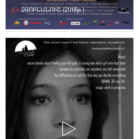
ՁՅՈՒՆԱՆՈՒՇ (2018թ.)
Ավելին …