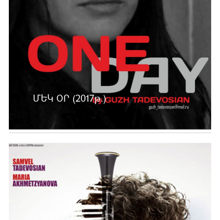
ՄԵԿ ՕՐ (2017թ.)
Ավելին …