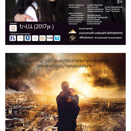
ԵՎԱ (2017թ.)
Ավելին …