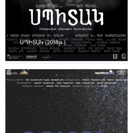
ՍՊԻՏԱԿ (2018թ.)
Ավելին …