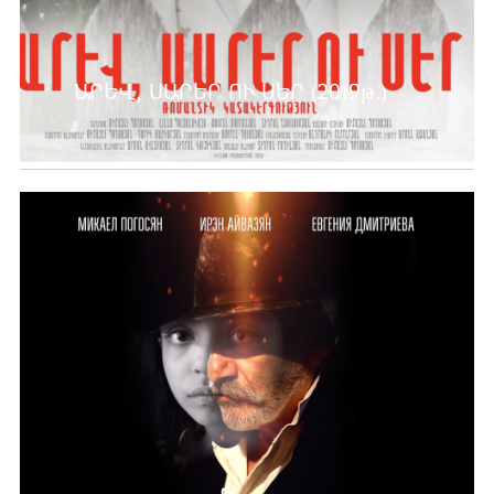
ԱՐԵՎ, ՍԱՐԵՐ ՈՒ ՍԵՐ (2019թ.)
Ավելին …