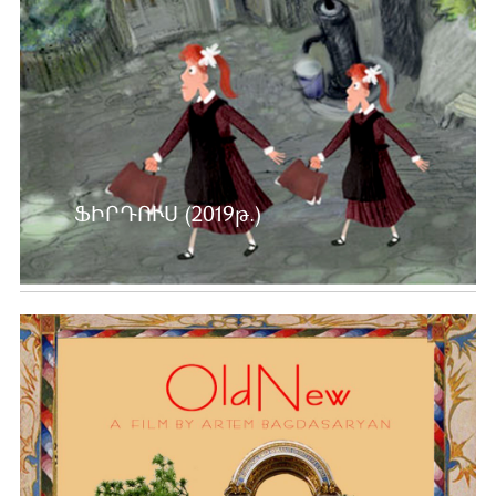
ՖԻՐԴՈՒՍ (2019թ.)
Ավելին …