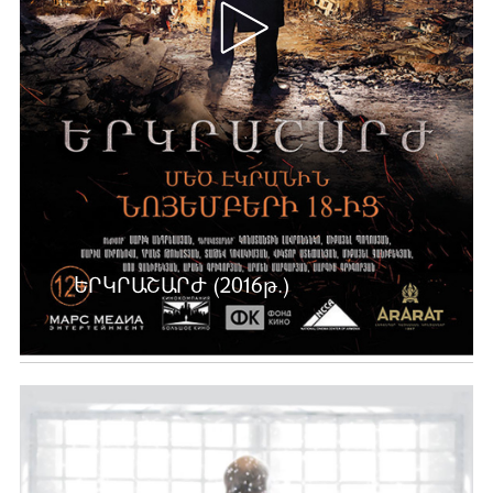
ԵՐԿՐԱՇԱՐԺ (2016թ.)
Ավելին …