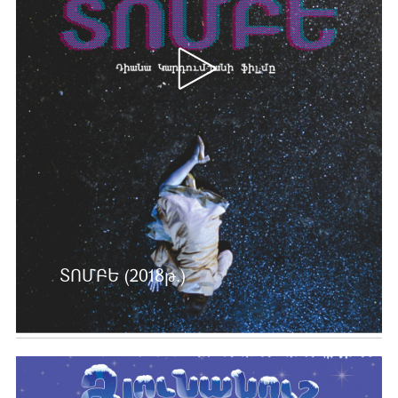
ՏՈՄԲԵ (2018թ.)
Ավելին …