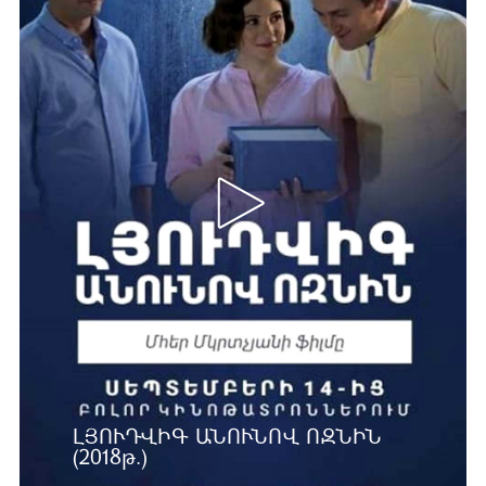
ԼՅՈՒԴՎԻԳ ԱՆՈՒՆՈՎ ՈԶՆԻՆ
(2018թ.)
Ավելին …