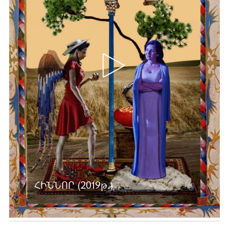
ՀԻՆՆՈՐ (2019թ.)
Ավելին …