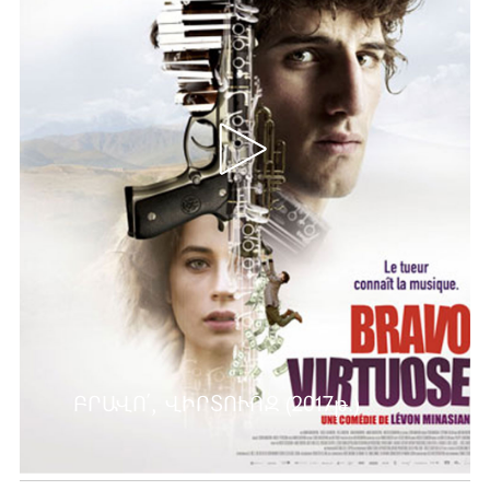
ԲՐԱՎՈ՛, ՎԻՐՏՈՒՈԶ (2017թ.)
Ավելին …