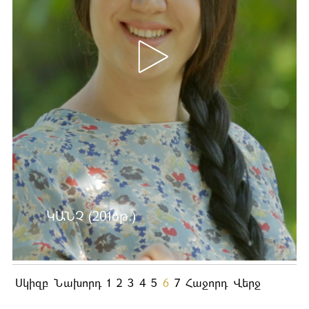
ԿԱՆՉ (2016թ.)
Ավելին …
Սկիզբ
Նախորդ
1
2
3
4
5
6
7
Հաջորդ
Վերջ