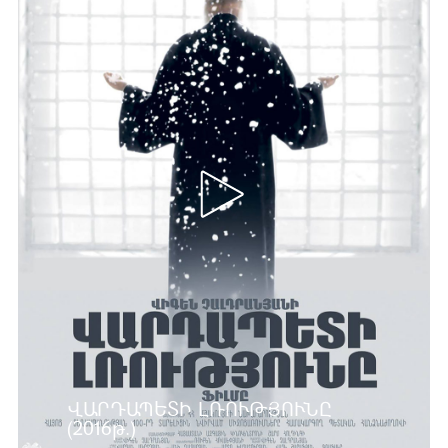
ՎԱՐԴԱՊԵՏԻ ԼՌՈՒԹՅՈՒՆԸ
(2016թ.)