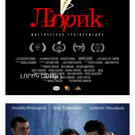
ԼՈՐԻԿ (2018թ.)
Ավելին …