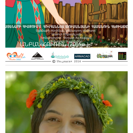
ԱՆԲԱՆ ՀՈՒՌԻՆ (2016թ.)
Ավելին …