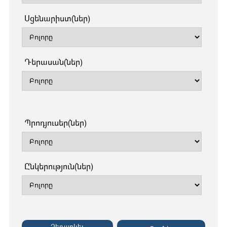
Սցենարիստ(ներ)
Դերասան(ներ)
Պրոդյուսեր(ներ)
Ընկերություն(ներ)