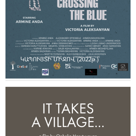
ԿԱՊՈՒՅՏԻ ՄԻՋՈՎ (2022թ.)
Ավելին …