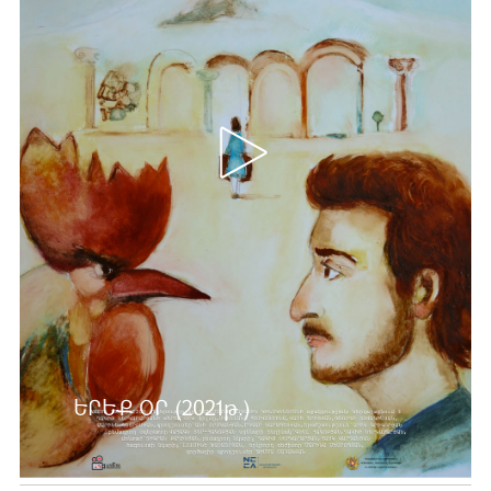
ԵՐԵՔ ՕՐ (2021թ.)
Ավելին …