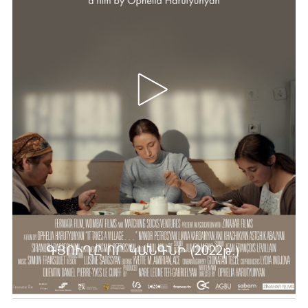
ԳՅՈՒՂԸ ՈՐ ԿԱՆԳՆԻ (2022թ.)
Ավելին …