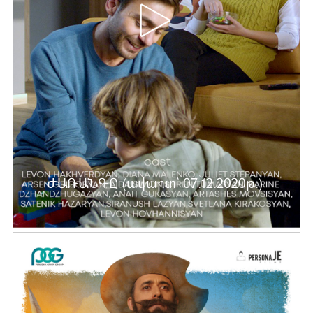
ԺԱՌԱՆԳԸ (ավարտ՝ 07.12.2020թ.)
Ավելին …