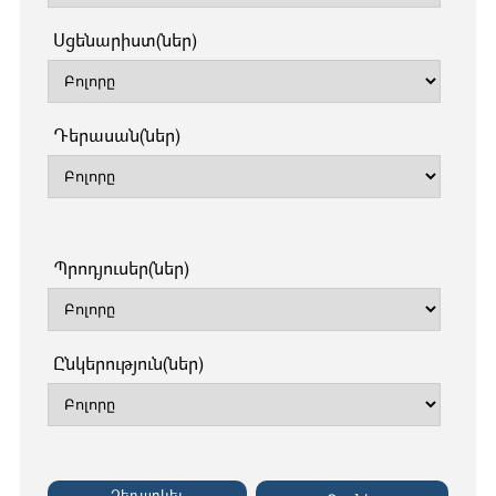
Սցենարիստ(ներ)
Դերասան(ներ)
Պրոդյուսեր(ներ)
Ընկերություն(ներ)