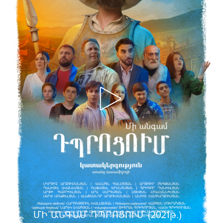
ՄԻ ԱՆԳԱՄ ԴՊՐՈՑՈՒՄ (2021թ.)