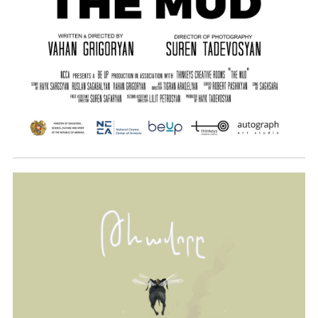
ՑԵԽԸ (2021թ.)
Ավելին …