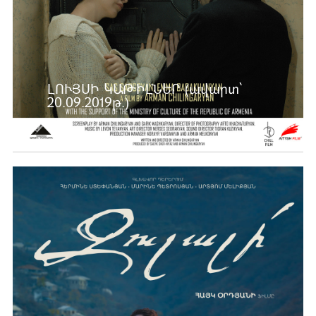
ԼՈՒՅՍԻ ԿԱԹԻԼՆԵՐ (ավարտ՝
20.09.2019թ.)
Ավելին …