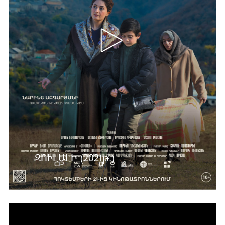
ԶՈՒԼԱԼԻ (2021թ.)
Ավելին …