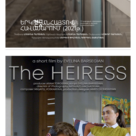
ԵՐԿՈՒ ԱՆՀԱՅՏՈՎ
ՀԱՎԱՍԱՐՈՒՄ (2021թ.)
Ավելին …