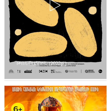
ԹՈՆՐԱՏՈՒՆ (2022թ.)
Ավելին …