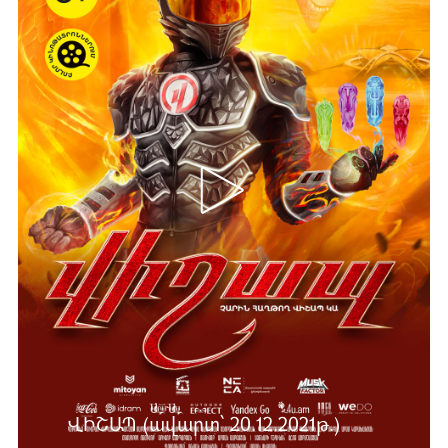
ՎԻՇԱՊ (ավարտ՝ 20.12.2021թ.)