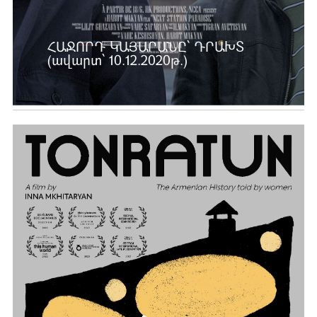
ՀԱՋՈՐԴ ԿԱՅԱՐԱՆԸ՝ ԴՐԱԽՏ
(ավարտ՝ 10.12.2020թ.)
Ավելին …