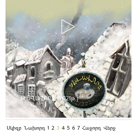
ԹԵՎԱՎՈՐԸ (2021թ.)
Ավելին …
Սկիզբ
Նախորդ
1
2
3
4
5
6
7
Հաջորդ
Վերջ