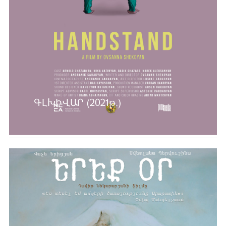
ԳԼԽԻՎԱՐ (2021թ.)
Ավելին …