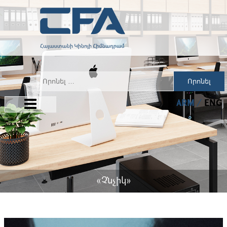
Որոնել
ARM
ENG
«Չնչիկ»