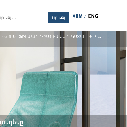
ARM
ENG
Որոնել
ՒԹՅՈՒՆ
ՖԻԼՄԵՐ
ԴԻՄՈՒՄՆԵՐ
ԿԱՏԱԼՈԳ
ԿԱՊ
հանդեսը