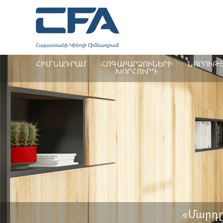
ՀԻՄՆԱԴՐԱՄ
ՀՈԳԱԲԱՐՁՈՒՆԵՐԻ
ՆՈՐՈՒԹ
ԽՈՐՀՈՒՐԴ
«Մարդը