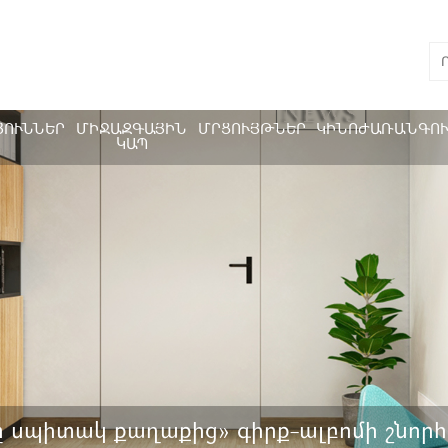
ՅՈՒՆՆԵՐ
ՄԻՋԱԶԳԱՅԻՆ
ՄՐՑՈՒՅԹՆԵՐ
ԿԻՆՈԺԱՌԱՆԳՈ
ԿԱՊ
 սպիտակ քաղաքից» գիրք-ալբոմի շնոր