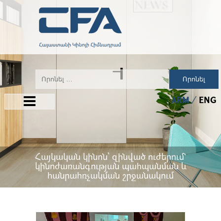
Որոնել
ARM
ENG
Հայկական կինոն՝ զինված ուժերում`
կինոժառանգության պահպանման և
հանրահռչակման շրջանակում