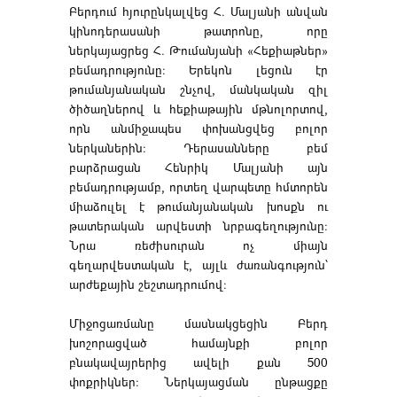
Բերդում հյուրընկալվեց Հ. Մալյանի անվան
կինոդերասանի թատրոնը, որը
ներկայացրեց Հ. Թումանյանի «Հեքիաթներ»
բեմադրությունը։ Երեկոն լեցուն էր
թումանյանական շնչով, մանկական զիլ
ծիծաղներով և հեքիաթային մթնոլորտով,
որն անմիջապես փոխանցվեց բոլոր
ներկաներին։ Դերասանները բեմ
բարձրացան Հենրիկ Մալյանի այն
բեմադրությամբ, որտեղ վարպետը հմտորեն
միաձուլել է թումանյանական խոսքն ու
թատերական արվեստի նրբագեղությունը։
Նրա ռեժիսուրան ոչ միայն
գեղարվեստական է, այլև ժառանգություն՝
արժեքային շեշտադրումով։
Միջոցառմանը մասնակցեցին Բերդ
խոշորացված համայնքի բոլոր
բնակավայրերից ավելի քան 500
փոքրիկներ։ Ներկայացման ընթացքը