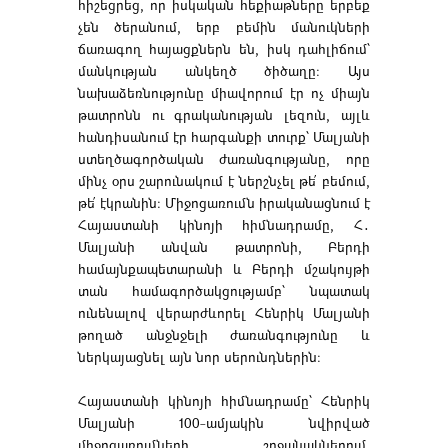
հիշեցրեց, որ իսկական հեքիաթները երբեք
չեն ծերանում, երբ բեմին մանուկների
ճառագող հայացքներն են, իսկ դահլիճում՝
մանկության անկեղծ ծիծաղը։ Այս
նախաձեռնությունը միավորում էր ոչ միայն
թատրոնն ու գրականության լեզուն, այլև
հանդիսանում էր հարգանքի տուրք՝ Մալյանի
ստեղծագործական ժառանգությանը, որը
մինչ օրս շարունակում է ներշնչել թե՛ բեմում,
թե՛ էկրանին։ Միջոցառումն իրականացնում է
Հայաստանի կինոյի հիմնադրամը, Հ․
Մալյանի անվան թատրոնի, Բերդի
համայնքապետարանի և Բերդի մշակույթի
տան համագործակցությամբ՝ նպատակ
ունենալով վերարժևորել Հենրիկ Մալյանի
թողած անջնջելի ժառանգությունը և
ներկայացնել այն նոր սերունդներին։
Հայաստանի կինոյի հիմնադրամը՝ Հենրիկ
Մալյանի 100-ամյակին նվիրված
միջոցառումների շրջանակներում,