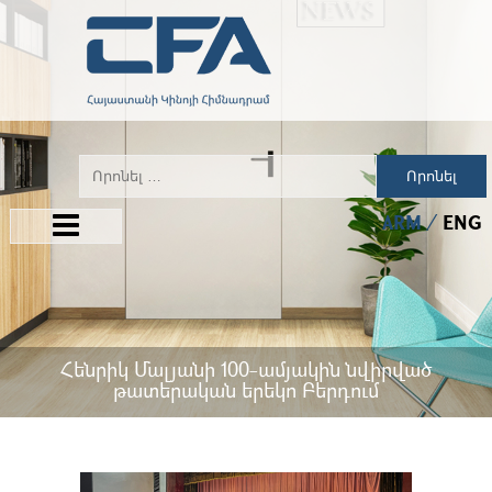
Որոնել
ARM
ENG
Հենրիկ Մալյանի 100-ամյակին նվիրված
թատերական երեկո Բերդում