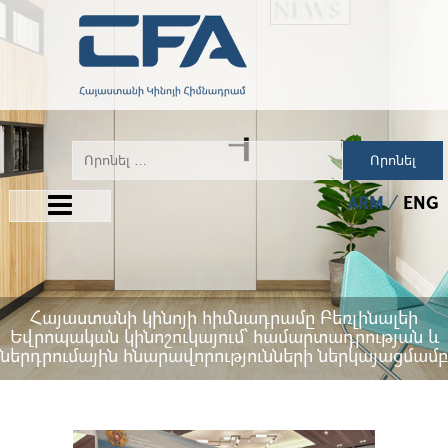
Որոնել
ARM
ENG
Հայաստանի կինոյի հիմնադրամը Բեռլինալեի
Եվրոպական կինոշուկայում՝ համարտադրության և
ներդրումային հնարավորությունների ներկայացմամբ