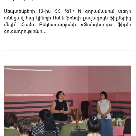
Սեպտեմբերի 13-ին ՀՀ ԶՈՒ N զորամասում տեղի
ունեցավ հայ կինոյի Ոսկե ֆոնդի լավագույն ֆիլմերից
մեկի՝ Համո Բեկնազարյանի «Զանգեզուր» ֆիլմի
ցուցադրությունը...