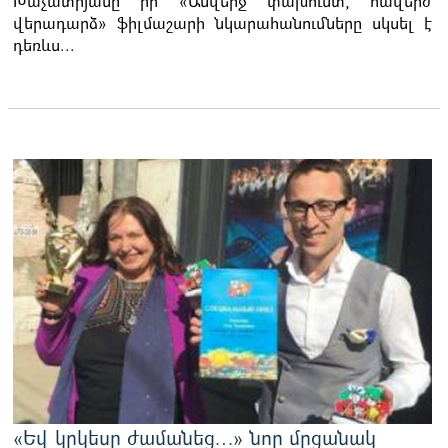
Խաչատրյանը իր «Անվերջ փախուստ, հավերժ
վերադարձ» ֆիլմաշարի նկարահանումները սկսել է
դեռևս...
«Եվ կրկեսը ժամանեց…» նոր մրցանակ